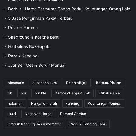
Berburu Harga Termurah Tanpa Peduli Keuntungan Orang Lain
5 Jasa Pengiriman Paket Terbaik
Private Forums
Siteground is not the best
Harbolnas Bukalapak
Pabrik Kancing
Jual Beli Mesin Bordir Manual
aksesoris
aksesoris kursi
BelanjaBijak
BerburuDiskon
bh
bra
buckle
DampakHargaMurah
EtikaBelanja
halaman
HargaTermurah
kancing
KeuntunganPenjual
kursi
NegosiasiHarga
PembeliCerdas
Produk Kancing Jas Almamater
Produk Kancing Kayu