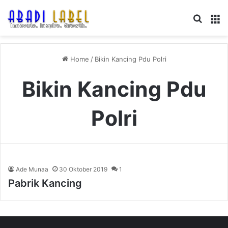
Search
M
Home
/
Bikin Kancing Pdu Polri
Bikin Kancing Pdu
Polri
Ade Munaa
30 Oktober 2019
1
Pabrik Kancing