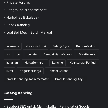
Private Forums
Siteground is not the best
Harbolnas Bukalapak
Pabrik Kancing
Jual Beli Mesin Bordir Manual
aksesoris
aksesoris kursi
BelanjaBijak
BerburuDiskon
bh
bra
buckle
DampakHargaMurah
EtikaBelanja
halaman
HargaTermurah
kancing
KeuntunganPenjual
kursi
NegosiasiHarga
PembeliCerdas
Produk Kancing Jas Almamater
Produk Kancing Kayu
Katalog Kancing
Strategi SEO untuk Meningkatkan Peringkat di Google