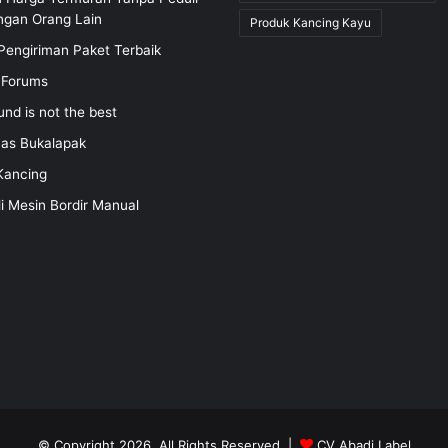
ngan Orang Lain
Produk Kancing Kayu
Pengiriman Paket Terbaik
 Forums
und is not the best
nas Bukalapak
Kancing
li Mesin Bordir Manual
© Copyright 2026, All Rights Reserved |
CV Abadi Label