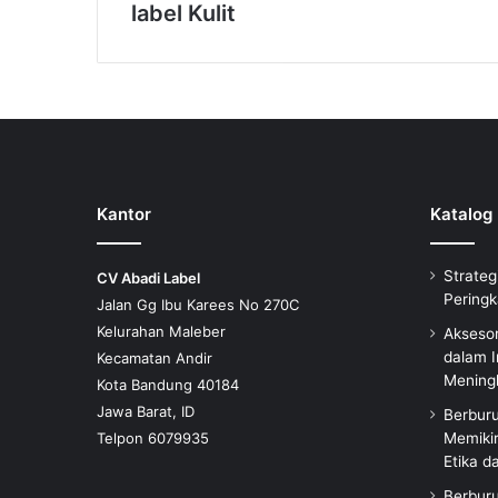
label Kulit
Kantor
Katalog
Strateg
CV Abadi Label
Peringk
Jalan Gg Ibu Karees No 270C
Kelurahan Maleber
Aksesor
dalam I
Kecamatan Andir
Meningk
Kota Bandung 40184
Jawa Barat, ID
Berbur
Telpon 6079935
Memiki
Etika d
Berbur