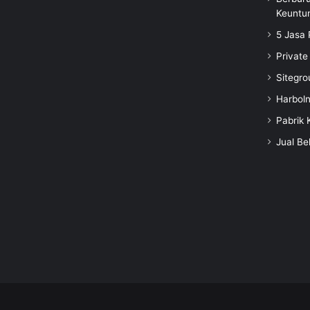
Keuntu
5 Jasa 
Private
Sitegro
Harbol
Pabrik 
Jual Be