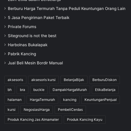
Berburu Harga Termurah Tanpa Peduli Keuntungan Orang Lain
5 Jasa Pengiriman Paket Terbaik
Private Forums
Siteground is not the best
Harbolnas Bukalapak
Pabrik Kancing
Jual Beli Mesin Bordir Manual
aksesoris
aksesoris kursi
BelanjaBijak
BerburuDiskon
bh
bra
buckle
DampakHargaMurah
EtikaBelanja
halaman
HargaTermurah
kancing
KeuntunganPenjual
kursi
NegosiasiHarga
PembeliCerdas
Produk Kancing Jas Almamater
Produk Kancing Kayu