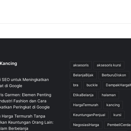
 Kancing
aksesoris
aksesoris kursi
BelanjaBijak
BerburuDiskon
i SEO untuk Meningkatkan
bra
buckle
DampakHarga
at di Google
is Garmen: Elemen Penting
EtikaBelanja
halaman
ndustri Fashion dan Cara
HargaTermurah
kancing
atkan Peringkat di Google
KeuntunganPenjual
kursi
u Harga Termurah Tanpa
rkan Keuntungan Orang Lain:
NegosiasiHarga
PembeliCerda
alam Berbelanja