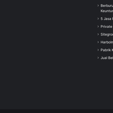
Berbur
Keuntu
5 Jasa 
Private
Sitegro
Harbol
Pabrik 
Jual Be