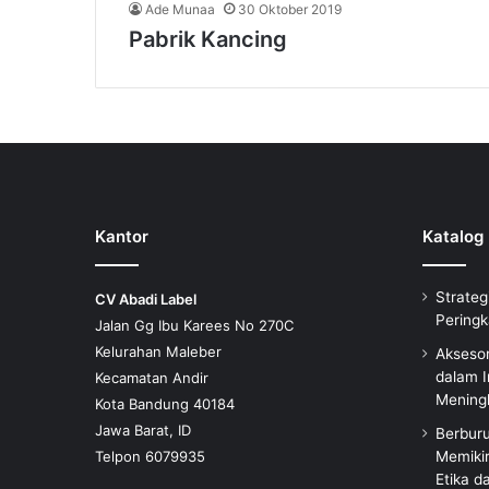
Ade Munaa
30 Oktober 2019
Pabrik Kancing
Kantor
Katalog
Strateg
CV Abadi Label
Peringk
Jalan Gg Ibu Karees No 270C
Kelurahan Maleber
Aksesor
dalam I
Kecamatan Andir
Meningk
Kota Bandung 40184
Jawa Barat, ID
Berbur
Telpon 6079935
Memiki
Etika d