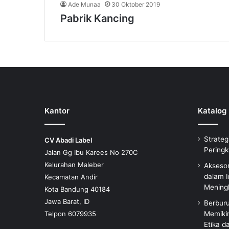
Ade Munaa
30 Oktober 2019
Pabrik Kancing
Kantor
Katalog
Strateg
CV Abadi Label
Peringk
Jalan Gg Ibu Karees No 270C
Kelurahan Maleber
Aksesor
dalam I
Kecamatan Andir
Meningk
Kota Bandung 40184
Jawa Barat, ID
Berbur
Telpon 6079935
Memiki
Etika d