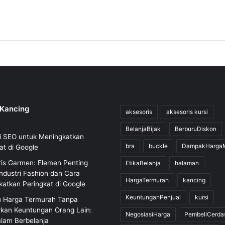
 Kancing
aksesoris
aksesoris kursi
BelanjaBijak
BerburuDiskon
i SEO untuk Meningkatkan
bra
buckle
DampakHarga
at di Google
is Garmen: Elemen Penting
EtikaBelanja
halaman
ndustri Fashion dan Cara
HargaTermurah
kancing
atkan Peringkat di Google
KeuntunganPenjual
kursi
u Harga Termurah Tanpa
rkan Keuntungan Orang Lain:
NegosiasiHarga
PembeliCerda
alam Berbelanja