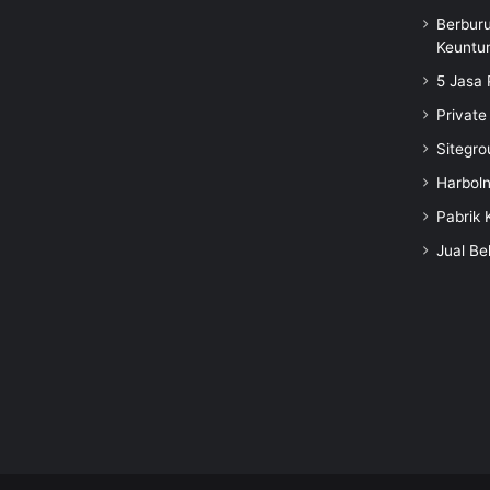
Berbur
Keuntu
5 Jasa 
Private
Sitegro
Harbol
Pabrik 
Jual Be