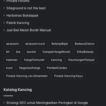
Private Forums
Siteground is not the best
Harbolnas Bukalapak
Pabrik Kancing
Jual Beli Mesin Bordir Manual
aksesoris
aksesoris kursi
BelanjaBijak
BerburuDiskon
bh
bra
buckle
DampakHargaMurah
EtikaBelanja
halaman
HargaTermurah
kancing
KeuntunganPenjual
kursi
NegosiasiHarga
PembeliCerdas
Produk Kancing Jas Almamater
Produk Kancing Kayu
Katalog Kancing
Strategi SEO untuk Meningkatkan Peringkat di Google