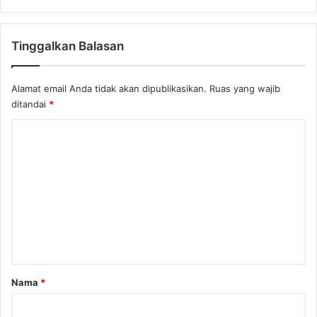
Tinggalkan Balasan
Alamat email Anda tidak akan dipublikasikan.
Ruas yang wajib
ditandai
*
K
o
m
e
n
t
a
r
Nama
*
*